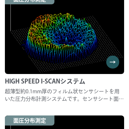
だくことで、安定生産に寄与することが期待でき
ます。
≪測定可能項目≫
平均・最大・最小圧力（MPa）、
加圧面積（mm2）、均一性（%）
HIGH SPEED I-SCANシステム
超薄型約0.1mm厚のフィルム状センサシートを用
いた圧力分布計測システムです。センサシート面に
加わった力/圧力分布をPC画面上にてリアルタイム
で確認・保存および分析することができます。セン
面圧分布測定
サシートはシンプルな構造で安価にも関わらず、繰
り返し使用できます。またお客様のご要望に合わせ