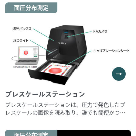
を検出するセンサーで、面全体の圧力分布を
面圧分布測定
一目で確認できます。圧力を受けると赤く発色、発
色濃度は圧力の大きさに応じて変化します。
広い圧力領域（0.006～300MPa）をカバーするた
め、8種類9タイプのプレスケールをご用意してお
ります。
プレスケールをあらかじめシート状にカットした
製品（プレシート）もございます。
プレスケールステーション
プレスケールステーションは、圧力で発色したプ
レスケールの画像を読み取り、誰でも簡便かつ高
精度に圧力データを解析・保存できる装置です。
量産工程にてSOP(標準作業手順)に組み込んでいた
面圧分布測定