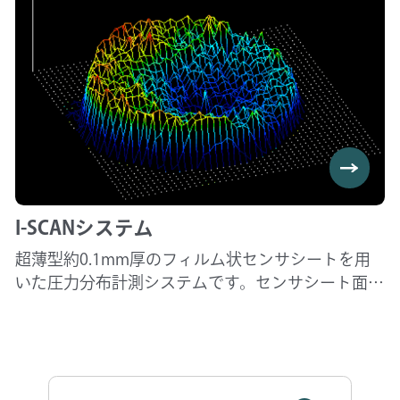
たシート設計も行うことができます。 HIGH SPEED
I-Scan システムでは、サンプリングレートが最大
730Hzのため、今まで目には見えなかった瞬時の圧
力分布の測定を実現できます。データロガーユニッ
トを採用しているため、これまで有線では対応で
きなかった場所での測定が可能です。 また、測定
したデータを2Dや3Dで確認したりグラフ機能や解
析機能を用いてより高度な分析をいただけます。ま
た、ASCIIデータでエクスポートすることでにより
I-SCANシステム
他のプログラムにもご使用いただけます。
超薄型約0.1mm厚のフィルム状センサシートを用
いた圧力分布計測システムです。センサシート面に
加わった力/圧力分布をPC画面上にてリアルタイム
で確認・保存および分析することができます。セン
サシートはシンプルな構造で安価にも関わらず、繰
り返し使用できます。またお客様のご要望に合わせ
たシート設計も行うことができます。