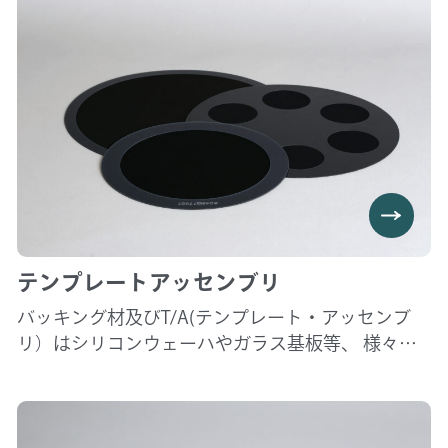
しています。 また、ウェーハ裏面研磨・バックポ
リッシュ時のデバイス面保護テープとして、他にも
洗浄時やエッチング時の保護テープ用途としても
活用可能です。 作業環境や作業工程に応じてこれ
らを使い分けることにより、作業の合理化や省資
源に貢献。また、繰返し使用可能なタイプでは、
資源の保護や環境問題への配慮など、省資源・省
コストを実現します。
テンプレートアッセンブリ
バッキング材及びT/A(テンプレート・アッセンブ
リ）はシリコンウェーハやガラス基板等、 様々な
研磨物をワックスを使用せず純水だけで研磨ヘッ
ドに保持できる製品です。 お客様の研磨条件に最
適なバッキング材を選択することでにより平坦性
が向上します。 ※ご使用の際には、余分な水をス