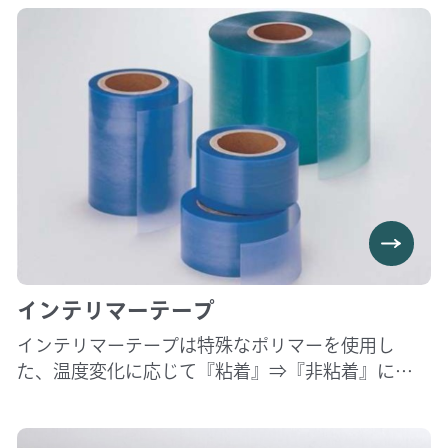
一度ご相談ください。 お客様の加工ワーク(6イン
チサイズまで)をお預かりしたうえで、お客様のご
要望に合わせて弊社エンジニアが 多数品種のパッ
ド/スラリーから資材選定、研磨評価を実施して各
組合せの研磨特徴をご提案差し上げます。 費用面
等お気軽にお問い合わせください。
インテリマーテープ
インテリマーテープは特殊なポリマーを使用し
た、温度変化に応じて『粘着』⇒『非粘着』に変
化する粘着テープです。研削・ラップ・研磨工程か
らダイシングなど、強い固定力が必要な工程に適