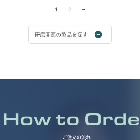
PCC加工(ブレークインフリー)パッドのご案内も可能で
す。PCC加工によりダイヤモンドコンディショナーのロン
1
2
グライフ可、ブレークインタイムの短縮の効果が期待でき
ます。 卓上研磨機やウェーハ研磨機用ににオーダーサイ
ズでのご案内も対応可能です。
研磨関連の製品を探す
How to Orde
ご注文の流れ