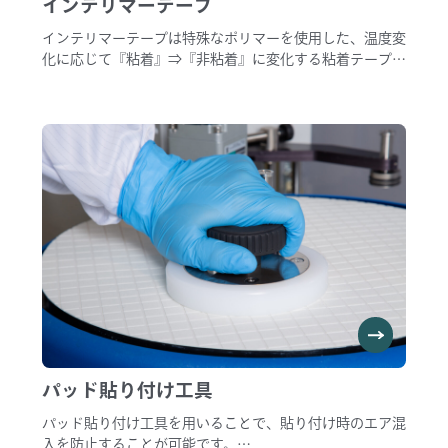
インテリマーテープ
インテリマーテープは特殊なポリマーを使用した、温度変
化に応じて『粘着』⇒『非粘着』に変化する粘着テープで
す。研削・ラップ・研磨工程からダイシングなど、強い固
定力が必要な工程に適しています。 また、ウェーハ裏面
研磨・バックポリッシュ時のデバイス面保護テープとし
て、他にも洗浄時やエッチング時の保護テープ用途として
も活用可能です。 作業環境や作業工程に応じてこれらを
使い分けることにより、作業の合理化や省資源に貢献。ま
た、繰返し使用可能なタイプでは、資源の保護や環境問題
への配慮など、省資源・省コストを実現します。
パッド貼り付け工具
パッド貼り付け工具を用いることで、貼り付け時のエア混
入を防止することが可能です。