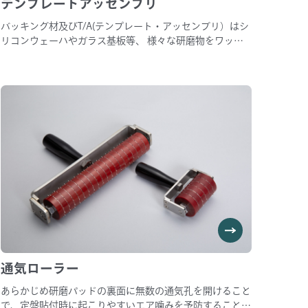
テンプレートアッセンブリ
バッキング材及びT/A(テンプレート・アッセンブリ）はシ
リコンウェーハやガラス基板等、 様々な研磨物をワック
スを使用せず純水だけで研磨ヘッドに保持できる製品で
す。 お客様の研磨条件に最適なバッキング材を選択する
ことでにより平坦性が向上します。 ※ご使用の際には、
余分な水をスキージしてからご使用ください。
通気ローラー
あらかじめ研磨パッドの裏面に無数の通気孔を開けること
で、定盤貼付時に起こりやすいエア噛みを予防することが