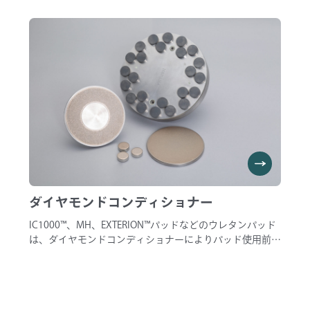
立たせて整える機能に加えて、パッドの汚れや異物を掻き
出し排出させる機能も求められます。 アンカーテクノで
は、ハンディタイプに加え、お客様研磨機に合わせたオー
ダーメイドのご対応も可能です。 また、ブラシ先端部の
摩耗・広がりによりコンディショニング機能は徐々に低下
しますが、ブラシ部分の交換(再植毛)サービスも ございま
すのでお気軽にお問い合わせください。
ダイヤモンドコンディショナー
IC1000™、MH、EXTERION™パッドなどのウレタンパッド
は、ダイヤモンドコンディショナーによりパッド使用前の
ブレークイン、バッチ間のコンデショニングが必須となり
ます。 CMP装置向けの4インチディスクタイプ、φ250～
270ｍｍリングタイプ、ペレットのご紹介可能です。
IC1000™パッドは、出荷前にパッド表面にバフ掛けをする