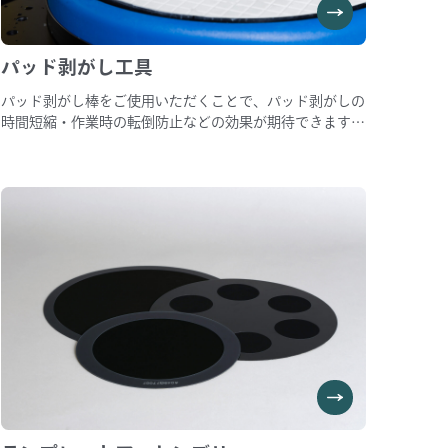
パッド剥がし工具
パッド剥がし棒をご使用いただくことで、パッド剥がしの
時間短縮・作業時の転倒防止などの効果が期待できます。
剥がし棒先端のスリットにパッドの端をひっかけて頂き、
回転させることでパッドを剥がすことが可能です。 標準
品は全長1000mm、スリット切り込み550mmサイズです
が、ご使用の研磨機に合わせてオーダーメイドも可能で
す。 また、パッド剥がし棒の他にもパッド剥がし効率化
に貢献できる製品ラインナップございますので、お気軽に
お問い合わせください。