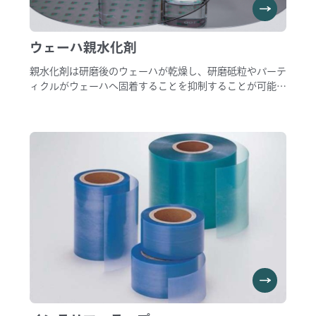
ウェーハ親水化剤
親水化剤は研磨後のウェーハが乾燥し、研磨砥粒やパーテ
ィクルがウェーハへ固着することを抑制することが可能で
す。
含有成分の非イオン界面活性剤が働き、ウェーハ表面を安
定した親水状態で保護することで、優れた親水効果を期待
出来ます。
使用例
・ファイナル研磨後に研磨パッド上に滴下頂くことで、ウ
ェーハ表面に親水膜が形成
・洗浄待機槽に添加(希釈)頂くことで、DIWよりもパーテ
ィクル除去率の向上