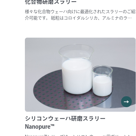
化合物研磨スラリー
様々な化合物ウェーハ向けに最適化されたスラリーのご紹
介可能です。 砥粒はコロイダルシリカ、アルミナのライ
ンナップがあり、pHもご要望に合わせてご提案差し上げ
ます。 対象ウェーハ SiC、GaN、サファイア(Al2O3）、
GaAs、GaP、LT/LN、AlN、SiNなど
シリコンウェーハ研磨スラリー
Nanopure™