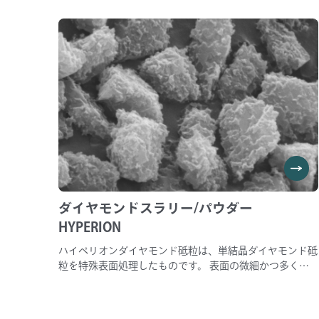
てしまい、パッドにふくらみが発生してしまった。 ・パ
ッド剥がしの際に作業者の負担が大きい、貼り剥がしを何
度もできるたら、、、 ・パッドがすぐに目詰まりを起こ
してしまう。 ・研磨パッドのドレス最適化をしたい。 以
上のようなお悩みを抱えておりましたら、是非お問い合わ
せください。 各製品詳細につきましては、関連製品リン
クよりご確認いただけます。
ダイヤモンドスラリー/パウダー
HYPERION
ハイペリオンダイヤモンド砥粒は、単結晶ダイヤモンド砥
粒を特殊表面処理したものです。 表面の微細かつ多くの
切削点により、多結晶ダイヤのような研磨性能を実現する
ことが可能です。研磨負荷では表面の切削点の摩耗はほと
んどなく、長く安定してご使用いただくことが可能です。