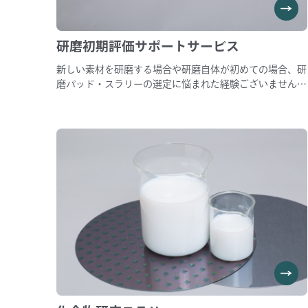
研磨初期評価サポートサービス
新しい素材を研磨する場合や研磨自体が初めての場合、研
磨パッド・スラリーの選定に悩まれた経験ございませんで
しょうか。 その悩み是非弊社へ一度ご相談ください。 お
客様の加工ワーク(6インチサイズまで)をお預かりしたう
えで、お客様のご要望に合わせて弊社エンジニアが 多数
品種のパッド/スラリーから資材選定、研磨評価を実施し
て各組合せの研磨特徴をご提案差し上げます。 費用面等
お気軽にお問い合わせください。